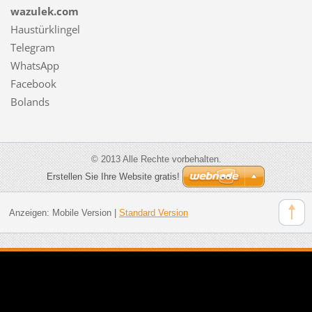
wazulek.com
Haustürklingel
Telegram
WhatsApp
Facebook
Bolands
© 2013 Alle Rechte vorbehalten.
Erstellen Sie Ihre Website gratis!
Anzeigen:
Mobile Version
|
Standard Version